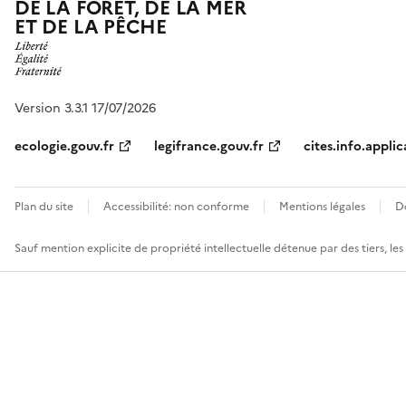
DE LA FORÊT, DE LA MER
ET DE LA PÊCHE
Version 3.3.1 17/07/2026
ecologie.gouv.fr
legifrance.gouv.fr
cites.info.applic
Plan du site
Accessibilité: non conforme
Mentions légales
D
Sauf mention explicite de propriété intellectuelle détenue par des tiers, le