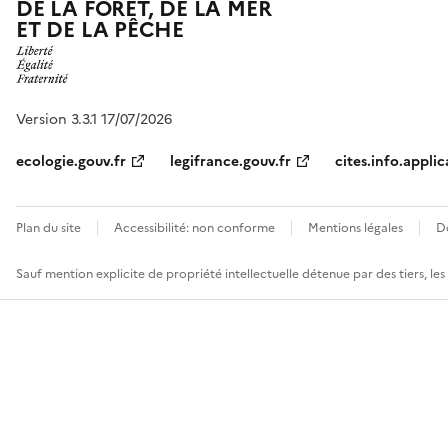
DE LA FORÊT, DE LA MER
ET DE LA PÊCHE
Version 3.3.1 17/07/2026
ecologie.gouv.fr
legifrance.gouv.fr
cites.info.applic
Plan du site
Accessibilité: non conforme
Mentions légales
D
Sauf mention explicite de propriété intellectuelle détenue par des tiers, le