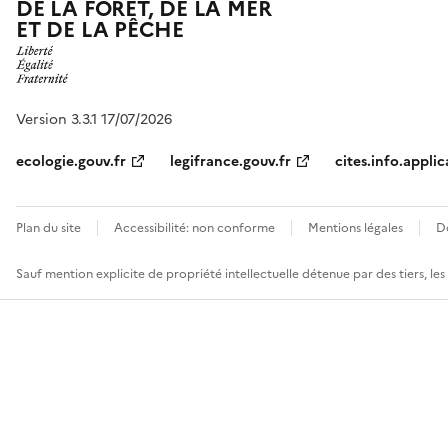
DE LA FORÊT, DE LA MER
ET DE LA PÊCHE
Version 3.3.1 17/07/2026
ecologie.gouv.fr
legifrance.gouv.fr
cites.info.applic
Plan du site
Accessibilité: non conforme
Mentions légales
D
Sauf mention explicite de propriété intellectuelle détenue par des tiers, le