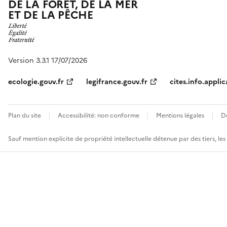
DE LA FORÊT, DE LA MER
ET DE LA PÊCHE
Version 3.3.1 17/07/2026
ecologie.gouv.fr
legifrance.gouv.fr
cites.info.applic
Plan du site
Accessibilité: non conforme
Mentions légales
D
Sauf mention explicite de propriété intellectuelle détenue par des tiers, le