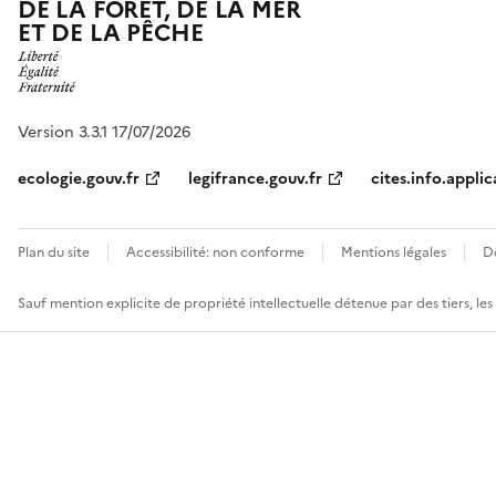
DE LA FORÊT, DE LA MER
ET DE LA PÊCHE
Version 3.3.1 17/07/2026
ecologie.gouv.fr
legifrance.gouv.fr
cites.info.applic
Plan du site
Accessibilité: non conforme
Mentions légales
D
Sauf mention explicite de propriété intellectuelle détenue par des tiers, le