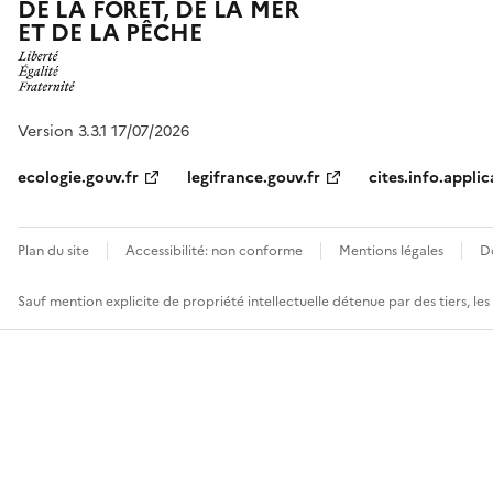
DE LA FORÊT, DE LA MER
ET DE LA PÊCHE
Version 3.3.1 17/07/2026
ecologie.gouv.fr
legifrance.gouv.fr
cites.info.applic
Plan du site
Accessibilité: non conforme
Mentions légales
D
Sauf mention explicite de propriété intellectuelle détenue par des tiers, le