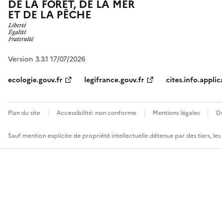
DE LA FORÊT, DE LA MER
ET DE LA PÊCHE
Version 3.3.1 17/07/2026
ecologie.gouv.fr
legifrance.gouv.fr
cites.info.applic
Plan du site
Accessibilité: non conforme
Mentions légales
D
Sauf mention explicite de propriété intellectuelle détenue par des tiers, le