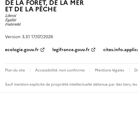
DE LA FORÊT, DE LA MER
ET DE LA PÊCHE
Version 3.3.1 17/07/2026
ecologie.gouv.fr
legifrance.gouv.fr
cites.info.applic
Plan du site
Accessibilité: non conforme
Mentions légales
D
Sauf mention explicite de propriété intellectuelle détenue par des tiers, le