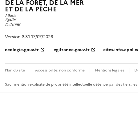
DE LA FORÊT, DE LA MER
ET DE LA PÊCHE
Version 3.3.1 17/07/2026
ecologie.gouv.fr
legifrance.gouv.fr
cites.info.applic
Plan du site
Accessibilité: non conforme
Mentions légales
D
Sauf mention explicite de propriété intellectuelle détenue par des tiers, le