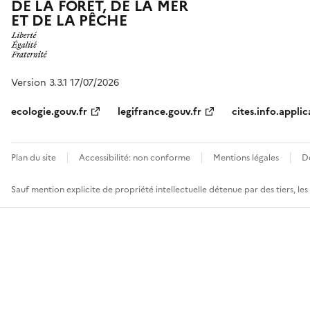
DE LA FORÊT, DE LA MER
ET DE LA PÊCHE
Version 3.3.1 17/07/2026
ecologie.gouv.fr
legifrance.gouv.fr
cites.info.applic
Plan du site
Accessibilité: non conforme
Mentions légales
D
Sauf mention explicite de propriété intellectuelle détenue par des tiers, le