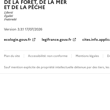
DE LA FORÊT, DE LA MER
ET DE LA PÊCHE
Version 3.3.1 17/07/2026
ecologie.gouv.fr
legifrance.gouv.fr
cites.info.applic
Plan du site
Accessibilité: non conforme
Mentions légales
D
Sauf mention explicite de propriété intellectuelle détenue par des tiers, le