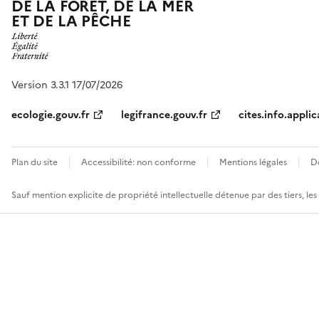
DE LA FORÊT, DE LA MER
ET DE LA PÊCHE
Version 3.3.1 17/07/2026
ecologie.gouv.fr
legifrance.gouv.fr
cites.info.applic
Plan du site
Accessibilité: non conforme
Mentions légales
D
Sauf mention explicite de propriété intellectuelle détenue par des tiers, le