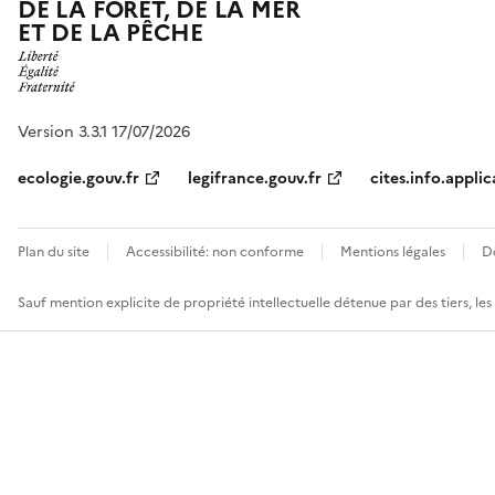
DE LA FORÊT, DE LA MER
ET DE LA PÊCHE
Version 3.3.1 17/07/2026
ecologie.gouv.fr
legifrance.gouv.fr
cites.info.applic
Plan du site
Accessibilité: non conforme
Mentions légales
D
Sauf mention explicite de propriété intellectuelle détenue par des tiers, le