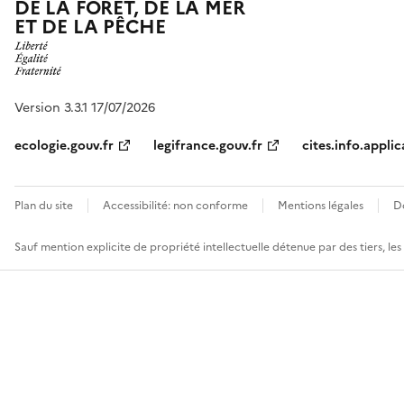
DE LA FORÊT, DE LA MER
ET DE LA PÊCHE
Version 3.3.1 17/07/2026
ecologie.gouv.fr
legifrance.gouv.fr
cites.info.applic
Plan du site
Accessibilité: non conforme
Mentions légales
D
Sauf mention explicite de propriété intellectuelle détenue par des tiers, le