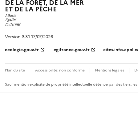
DE LA FORÊT, DE LA MER
ET DE LA PÊCHE
Version 3.3.1 17/07/2026
ecologie.gouv.fr
legifrance.gouv.fr
cites.info.applic
Plan du site
Accessibilité: non conforme
Mentions légales
D
Sauf mention explicite de propriété intellectuelle détenue par des tiers, le