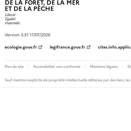
DE LA FORÊT, DE LA MER
ET DE LA PÊCHE
Version 3.3.1 17/07/2026
ecologie.gouv.fr
legifrance.gouv.fr
cites.info.applic
Plan du site
Accessibilité: non conforme
Mentions légales
D
Sauf mention explicite de propriété intellectuelle détenue par des tiers, le