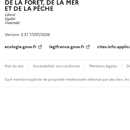
DE LA FORÊT, DE LA MER
ET DE LA PÊCHE
Version 3.3.1 17/07/2026
ecologie.gouv.fr
legifrance.gouv.fr
cites.info.applic
Plan du site
Accessibilité: non conforme
Mentions légales
D
Sauf mention explicite de propriété intellectuelle détenue par des tiers, le