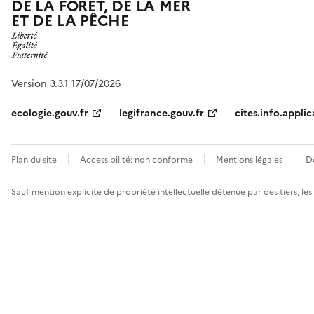
DE LA FORÊT, DE LA MER
ET DE LA PÊCHE
Version 3.3.1 17/07/2026
ecologie.gouv.fr
legifrance.gouv.fr
cites.info.applic
Plan du site
Accessibilité: non conforme
Mentions légales
D
Sauf mention explicite de propriété intellectuelle détenue par des tiers, le