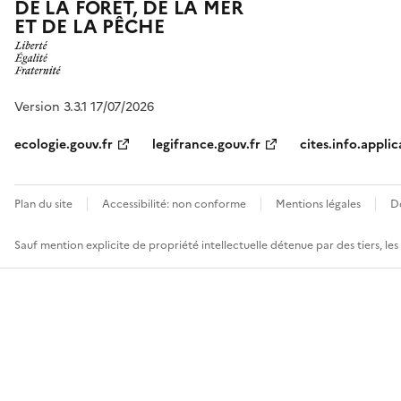
DE LA FORÊT, DE LA MER
ET DE LA PÊCHE
Version 3.3.1 17/07/2026
ecologie.gouv.fr
legifrance.gouv.fr
cites.info.applic
Plan du site
Accessibilité: non conforme
Mentions légales
D
Sauf mention explicite de propriété intellectuelle détenue par des tiers, le