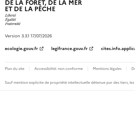
DE LA FORÊT, DE LA MER
ET DE LA PÊCHE
Version 3.3.1 17/07/2026
ecologie.gouv.fr
legifrance.gouv.fr
cites.info.applic
Plan du site
Accessibilité: non conforme
Mentions légales
D
Sauf mention explicite de propriété intellectuelle détenue par des tiers, le