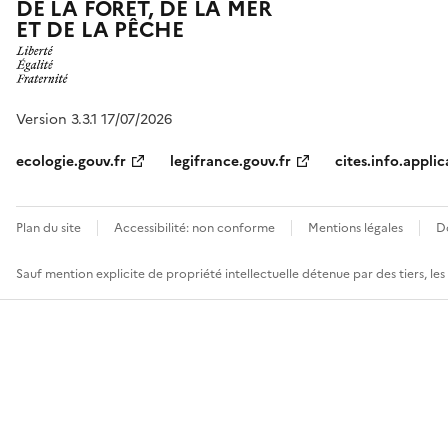
DE LA FORÊT, DE LA MER
ET DE LA PÊCHE
Version 3.3.1 17/07/2026
ecologie.gouv.fr
legifrance.gouv.fr
cites.info.applic
Plan du site
Accessibilité: non conforme
Mentions légales
D
Sauf mention explicite de propriété intellectuelle détenue par des tiers, le