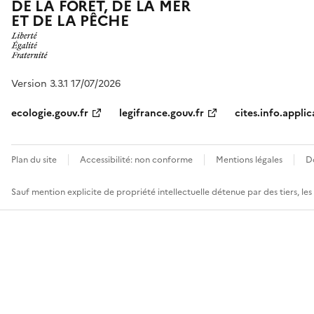
DE LA FORÊT, DE LA MER
ET DE LA PÊCHE
Version 3.3.1 17/07/2026
ecologie.gouv.fr
legifrance.gouv.fr
cites.info.applic
Plan du site
Accessibilité: non conforme
Mentions légales
D
Sauf mention explicite de propriété intellectuelle détenue par des tiers, le