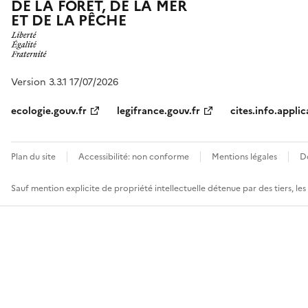
DE LA FORÊT, DE LA MER
ET DE LA PÊCHE
Version 3.3.1 17/07/2026
ecologie.gouv.fr
legifrance.gouv.fr
cites.info.applic
Plan du site
Accessibilité: non conforme
Mentions légales
D
Sauf mention explicite de propriété intellectuelle détenue par des tiers, le