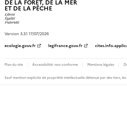
DE LA FORÊT, DE LA MER
ET DE LA PÊCHE
Version 3.3.1 17/07/2026
ecologie.gouv.fr
legifrance.gouv.fr
cites.info.applic
Plan du site
Accessibilité: non conforme
Mentions légales
D
Sauf mention explicite de propriété intellectuelle détenue par des tiers, le