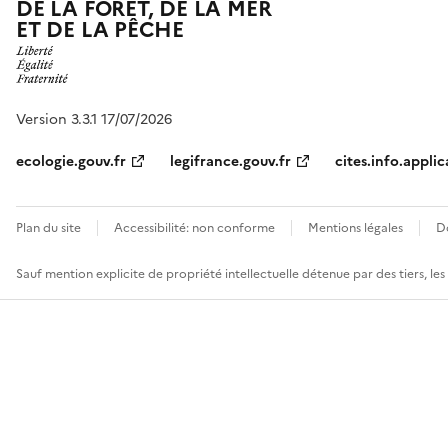
DE LA FORÊT, DE LA MER
ET DE LA PÊCHE
Version 3.3.1 17/07/2026
ecologie.gouv.fr
legifrance.gouv.fr
cites.info.applic
Plan du site
Accessibilité: non conforme
Mentions légales
D
Sauf mention explicite de propriété intellectuelle détenue par des tiers, le