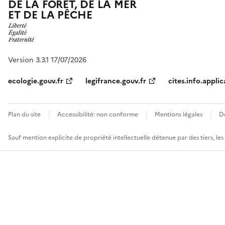
DE LA FORÊT, DE LA MER
ET DE LA PÊCHE
Version 3.3.1 17/07/2026
ecologie.gouv.fr
legifrance.gouv.fr
cites.info.applic
Plan du site
Accessibilité: non conforme
Mentions légales
D
Sauf mention explicite de propriété intellectuelle détenue par des tiers, le