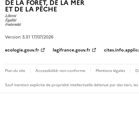
DE LA FORÊT, DE LA MER
ET DE LA PÊCHE
Version 3.3.1 17/07/2026
ecologie.gouv.fr
legifrance.gouv.fr
cites.info.applic
Plan du site
Accessibilité: non conforme
Mentions légales
D
Sauf mention explicite de propriété intellectuelle détenue par des tiers, le