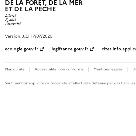
DE LA FORÊT, DE LA MER
ET DE LA PÊCHE
Version 3.3.1 17/07/2026
ecologie.gouv.fr
legifrance.gouv.fr
cites.info.applic
Plan du site
Accessibilité: non conforme
Mentions légales
D
Sauf mention explicite de propriété intellectuelle détenue par des tiers, le