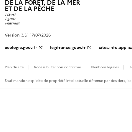
DE LA FORÊT, DE LA MER
ET DE LA PÊCHE
Version 3.3.1 17/07/2026
ecologie.gouv.fr
legifrance.gouv.fr
cites.info.applic
Plan du site
Accessibilité: non conforme
Mentions légales
D
Sauf mention explicite de propriété intellectuelle détenue par des tiers, le