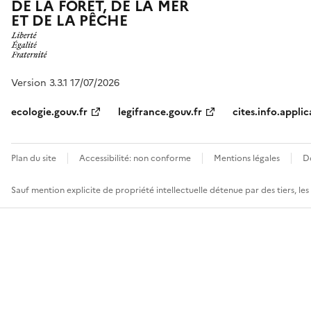
DE LA FORÊT, DE LA MER
ET DE LA PÊCHE
Version 3.3.1 17/07/2026
ecologie.gouv.fr
legifrance.gouv.fr
cites.info.applic
Plan du site
Accessibilité: non conforme
Mentions légales
D
Sauf mention explicite de propriété intellectuelle détenue par des tiers, le