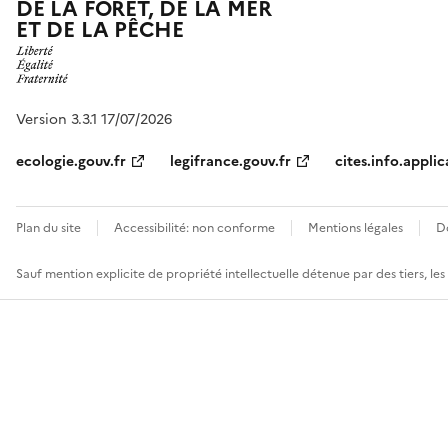
DE LA FORÊT, DE LA MER
ET DE LA PÊCHE
Version 3.3.1 17/07/2026
ecologie.gouv.fr
legifrance.gouv.fr
cites.info.applic
Plan du site
Accessibilité: non conforme
Mentions légales
D
Sauf mention explicite de propriété intellectuelle détenue par des tiers, le