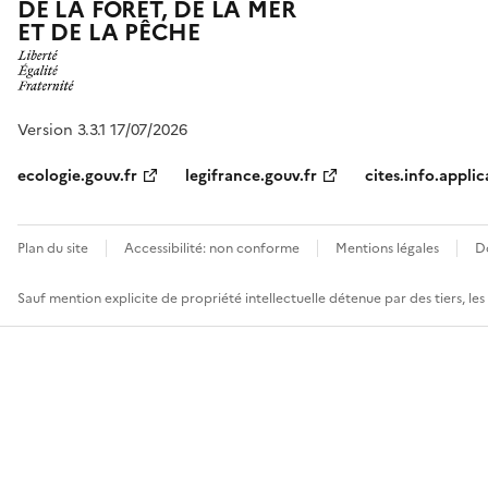
DE LA FORÊT, DE LA MER
ET DE LA PÊCHE
Version 3.3.1 17/07/2026
ecologie.gouv.fr
legifrance.gouv.fr
cites.info.applic
Plan du site
Accessibilité: non conforme
Mentions légales
D
Sauf mention explicite de propriété intellectuelle détenue par des tiers, le