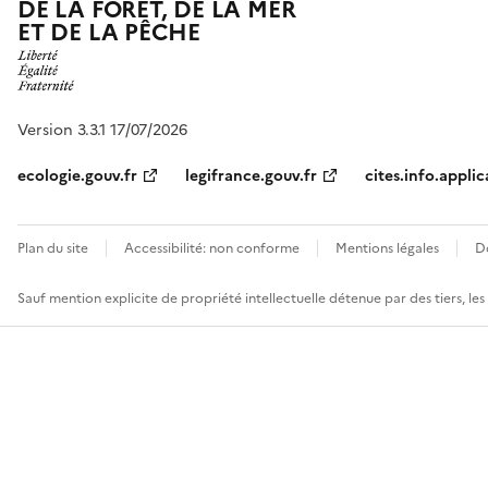
DE LA FORÊT, DE LA MER
ET DE LA PÊCHE
Version 3.3.1 17/07/2026
ecologie.gouv.fr
legifrance.gouv.fr
cites.info.applic
Plan du site
Accessibilité: non conforme
Mentions légales
D
Sauf mention explicite de propriété intellectuelle détenue par des tiers, le