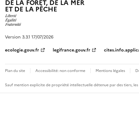
DE LA FORÊT, DE LA MER
ET DE LA PÊCHE
Version 3.3.1 17/07/2026
ecologie.gouv.fr
legifrance.gouv.fr
cites.info.applic
Plan du site
Accessibilité: non conforme
Mentions légales
D
Sauf mention explicite de propriété intellectuelle détenue par des tiers, le