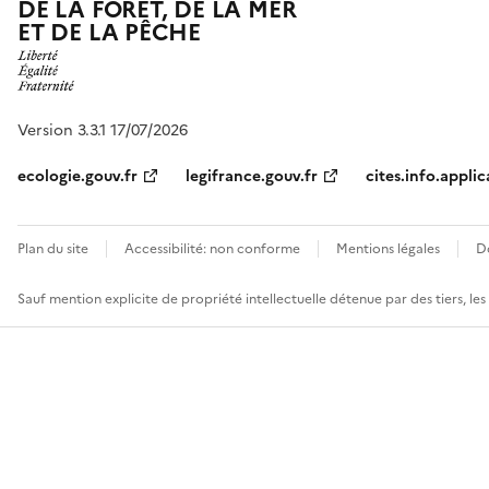
DE LA FORÊT, DE LA MER
ET DE LA PÊCHE
Version 3.3.1 17/07/2026
ecologie.gouv.fr
legifrance.gouv.fr
cites.info.applic
Plan du site
Accessibilité: non conforme
Mentions légales
D
Sauf mention explicite de propriété intellectuelle détenue par des tiers, le