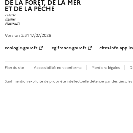
DE LA FORÊT, DE LA MER
ET DE LA PÊCHE
Version 3.3.1 17/07/2026
ecologie.gouv.fr
legifrance.gouv.fr
cites.info.applic
Plan du site
Accessibilité: non conforme
Mentions légales
D
Sauf mention explicite de propriété intellectuelle détenue par des tiers, le