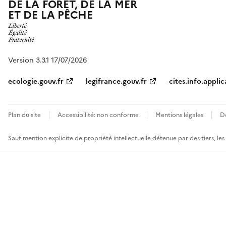
DE LA FORÊT, DE LA MER
ET DE LA PÊCHE
Version 3.3.1 17/07/2026
ecologie.gouv.fr
legifrance.gouv.fr
cites.info.applic
Plan du site
Accessibilité: non conforme
Mentions légales
D
Sauf mention explicite de propriété intellectuelle détenue par des tiers, le