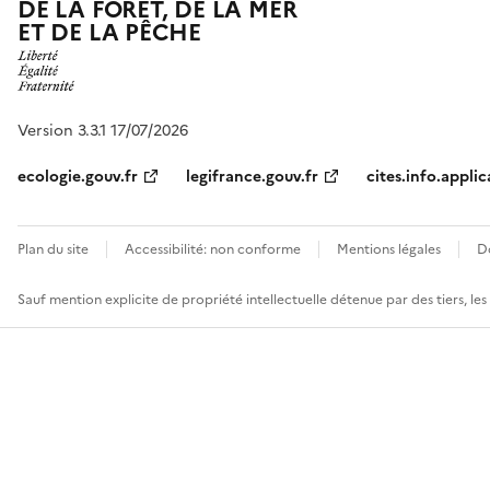
DE LA FORÊT, DE LA MER
ET DE LA PÊCHE
Version 3.3.1 17/07/2026
ecologie.gouv.fr
legifrance.gouv.fr
cites.info.applic
Plan du site
Accessibilité: non conforme
Mentions légales
D
Sauf mention explicite de propriété intellectuelle détenue par des tiers, le