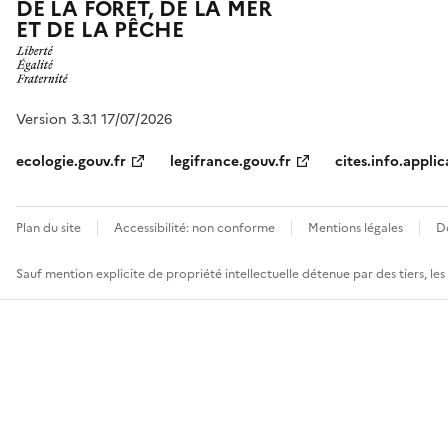
DE LA FORÊT, DE LA MER
ET DE LA PÊCHE
Version 3.3.1 17/07/2026
ecologie.gouv.fr
legifrance.gouv.fr
cites.info.applic
Plan du site
Accessibilité: non conforme
Mentions légales
D
Sauf mention explicite de propriété intellectuelle détenue par des tiers, le