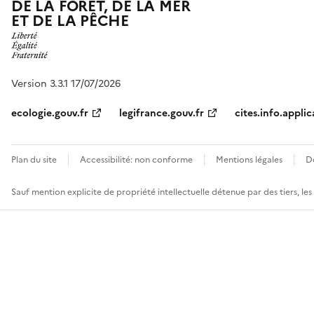
DE LA FORÊT, DE LA MER
ET DE LA PÊCHE
Version 3.3.1 17/07/2026
ecologie.gouv.fr
legifrance.gouv.fr
cites.info.applic
Plan du site
Accessibilité: non conforme
Mentions légales
D
Sauf mention explicite de propriété intellectuelle détenue par des tiers, le