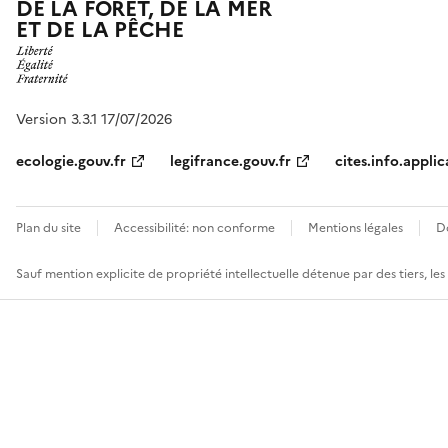
DE LA FORÊT, DE LA MER
ET DE LA PÊCHE
Version 3.3.1 17/07/2026
ecologie.gouv.fr
legifrance.gouv.fr
cites.info.applic
Plan du site
Accessibilité: non conforme
Mentions légales
D
Sauf mention explicite de propriété intellectuelle détenue par des tiers, le