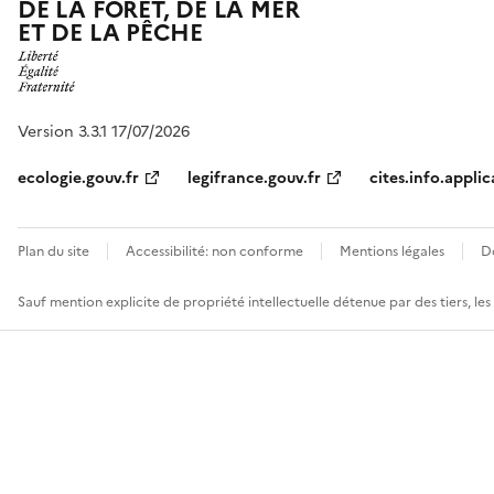
DE LA FORÊT, DE LA MER
ET DE LA PÊCHE
Version 3.3.1 17/07/2026
ecologie.gouv.fr
legifrance.gouv.fr
cites.info.applic
Plan du site
Accessibilité: non conforme
Mentions légales
D
Sauf mention explicite de propriété intellectuelle détenue par des tiers, le