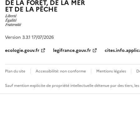
DE LA FORÊT, DE LA MER
ET DE LA PÊCHE
Version 3.3.1 17/07/2026
ecologie.gouv.fr
legifrance.gouv.fr
cites.info.applic
Plan du site
Accessibilité: non conforme
Mentions légales
D
Sauf mention explicite de propriété intellectuelle détenue par des tiers, le