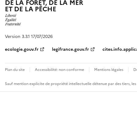
DE LA FORÊT, DE LA MER
ET DE LA PÊCHE
Version 3.3.1 17/07/2026
ecologie.gouv.fr
legifrance.gouv.fr
cites.info.applic
Plan du site
Accessibilité: non conforme
Mentions légales
D
Sauf mention explicite de propriété intellectuelle détenue par des tiers, le