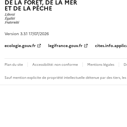
DE LA FORÊT, DE LA MER
ET DE LA PÊCHE
Version 3.3.1 17/07/2026
ecologie.gouv.fr
legifrance.gouv.fr
cites.info.applic
Plan du site
Accessibilité: non conforme
Mentions légales
D
Sauf mention explicite de propriété intellectuelle détenue par des tiers, le