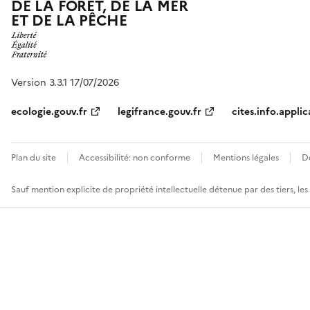
DE LA FORÊT, DE LA MER
ET DE LA PÊCHE
Version 3.3.1 17/07/2026
ecologie.gouv.fr
legifrance.gouv.fr
cites.info.applic
Plan du site
Accessibilité: non conforme
Mentions légales
D
Sauf mention explicite de propriété intellectuelle détenue par des tiers, le