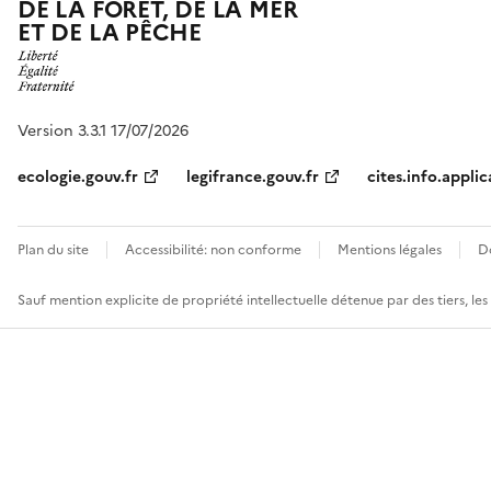
DE LA FORÊT, DE LA MER
ET DE LA PÊCHE
Version 3.3.1 17/07/2026
ecologie.gouv.fr
legifrance.gouv.fr
cites.info.applic
Plan du site
Accessibilité: non conforme
Mentions légales
D
Sauf mention explicite de propriété intellectuelle détenue par des tiers, le