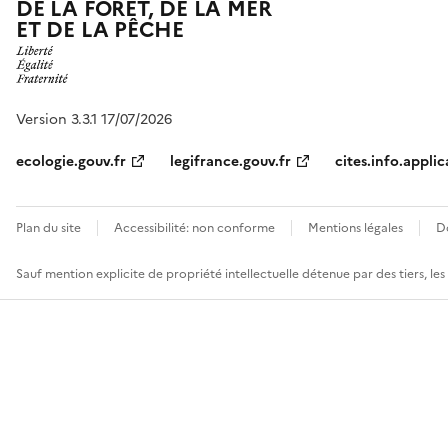
DE LA FORÊT, DE LA MER
ET DE LA PÊCHE
Version 3.3.1 17/07/2026
ecologie.gouv.fr
legifrance.gouv.fr
cites.info.applic
Plan du site
Accessibilité: non conforme
Mentions légales
D
Sauf mention explicite de propriété intellectuelle détenue par des tiers, le