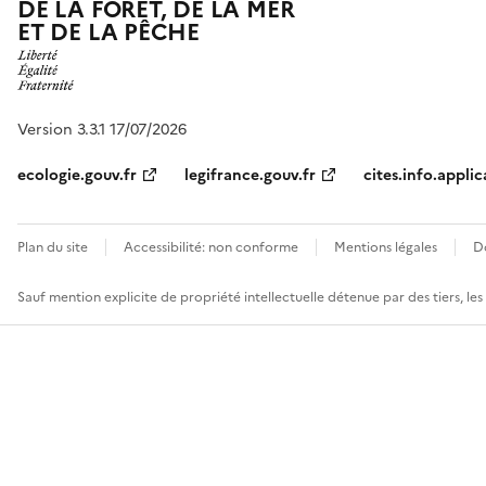
DE LA FORÊT, DE LA MER
ET DE LA PÊCHE
Version 3.3.1 17/07/2026
ecologie.gouv.fr
legifrance.gouv.fr
cites.info.applic
Plan du site
Accessibilité: non conforme
Mentions légales
D
Sauf mention explicite de propriété intellectuelle détenue par des tiers, le