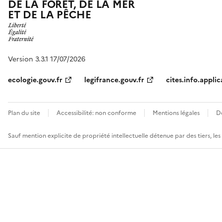
DE LA FORÊT, DE LA MER
ET DE LA PÊCHE
Version 3.3.1 17/07/2026
ecologie.gouv.fr
legifrance.gouv.fr
cites.info.applic
Plan du site
Accessibilité: non conforme
Mentions légales
D
Sauf mention explicite de propriété intellectuelle détenue par des tiers, le